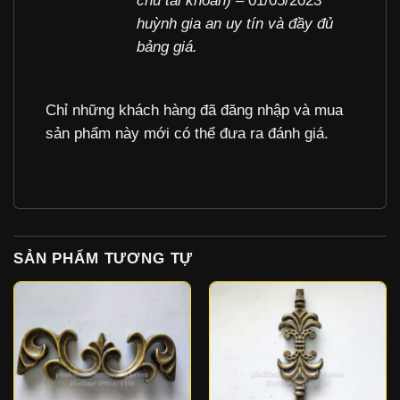
chủ tài khoản)
–
01/05/2023
sao
huỳnh gia an uy tín và đầy đủ
bảng giá.
Chỉ những khách hàng đã đăng nhập và mua
sản phẩm này mới có thể đưa ra đánh giá.
SẢN PHẨM TƯƠNG TỰ