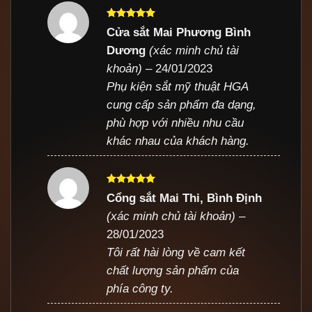
Được xếp
Cửa sắt Mai Phương Bình
hạng
5
5
Dương
(xác minh chủ tài
sao
khoản)
–
24/01/2023
Phụ kiện sắt mỹ thuật HGA
cung cấp sản phẩm đa dạng,
phù hợp với nhiều nhu cầu
khác nhau của khách hàng.
Được xếp
Cổng sắt Mai Thi, Bình Định
hạng
5
5
(xác minh chủ tài khoản)
–
sao
28/01/2023
Tôi rất hài lòng về cam kết
chất lượng sản phẩm của
phía công ty.