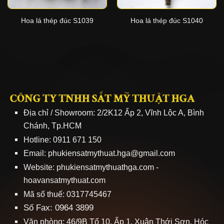
Hoa lá thép đúc S1039
Hoa lá thép đúc S1040
CÔNG TY TNHH SẮT MỸ THUẬT HGA
Địa chỉ / Showroom: 2/2K12 Ấp 2, Vĩnh Lộc A, Bình
Chánh, Tp.HCM
Hotline: 0911 671 150
Email: phukiensatmythuat.hga@gmail.com
Website:
phukiensatmythuathga.com
-
hoavansatmythuat.com
Mã số thuế: 0317745467
Số Fax: 0964 3899
Văn phòng: 46/9B Tổ 10, Ấp 1, Xuân Thới Sơn, Hóc