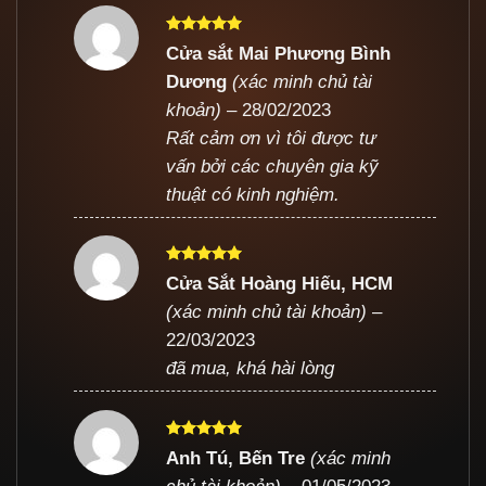
Được xếp
Cửa sắt Mai Phương Bình
hạng
5
5
Dương
(xác minh chủ tài
sao
khoản)
–
28/02/2023
Rất cảm ơn vì tôi được tư
vấn bởi các chuyên gia kỹ
thuật có kinh nghiệm.
Được xếp
Cửa Sắt Hoàng Hiếu, HCM
hạng
5
5
(xác minh chủ tài khoản)
–
sao
22/03/2023
đã mua, khá hài lòng
Được xếp
Anh Tú, Bến Tre
(xác minh
hạng
5
5