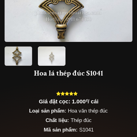
Hoa lá thép đúc S1041
Giá đặt cọc:
1.000
₫
/ cái
5.00
5
trên 5
dựa trên
Loại sản phẩm:
Hoa văn thép đúc
đánh giá
Chất liệu:
Thép đúc
Mã sản phẩm:
S1041