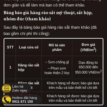
đơn giản và dễ làm mà bạn có thể tham khảo.
Bảng báo giá hàng rào sắt mỹ thuật, sắt hộp,
nhôm đúc (tham khảo)
Sau đây là bảng báo giá hàng rào sắt tham khảo (đã
bao gồm chi phí thi công):
Đơn giá
Mô tả sản
STT
Loại cửa sổ
2
phẩm
(VNĐ/m
)
– Sơn chống gỉ
Dao động từ
Hàng rào sắt
650.000 đến
1
– Phun sơn
hộp
2
950.000 VNĐ/m
hoàn thiện 2 lớp
Hàng rào sắt
Khách hàng sẽ được báo giá dựa
2
Liên hệ
mỹ thuật
trên mẫu và bản thiết kế chi tiết
Zalo ngay
Hàng rào
Khách hàng sẽ được báo giá dựa
Hotline đặt hàng
3
nhôm đúc
trên mẫu và bản thiết kế chi tiết
0911 671 150