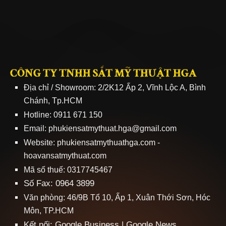
CÔNG TY TNHH SẮT MỸ THUẬT HGA
Địa chỉ / Showroom: 2/2K12 Ấp 2, Vĩnh Lộc A, Bình
Chánh, Tp.HCM
Hotline: 0911 671 150
Email: phukiensatmythuat.hga@gmail.com
Website:
phukiensatmythuathga.com
-
hoavansatmythuat.com
Mã số thuế: 0317745467
Số Fax: 0964 3899
Văn phòng: 46/9B Tổ 10, Ấp 1, Xuân Thới Sơn, Hóc
Môn, TP.HCM
Kết nối:
Google Business
|
Google News