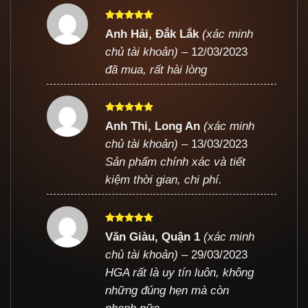
Được xếp
Anh Hải, Đắk Lắk
(xác minh
hạng
5
5
chủ tài khoản)
–
12/03/2023
sao
đã mua, rất hài lòng
Được xếp
Anh Thi, Long An
(xác minh
hạng
5
5
chủ tài khoản)
–
13/03/2023
sao
Sản phẩm chính xác và tiết
kiệm thời gian, chi phí.
Được xếp
Văn Giàu, Quận 1
(xác minh
hạng
5
5
chủ tài khoản)
–
29/03/2023
sao
HGA rất là uy tín luôn, không
những đúng hẹn mà còn