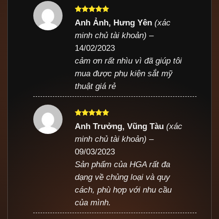
Được xếp
Anh Ảnh, Hưng Yên
(xác
hạng
5
5
minh chủ tài khoản)
–
sao
14/02/2023
cảm ơn rất nhìu vì đã giúp tôi
mua được phụ kiện sắt mỹ
thuật giá rẻ
Được xếp
Anh Trưởng, Vũng Tàu
(xác
hạng
5
5
minh chủ tài khoản)
–
sao
09/03/2023
Sản phẩm của HGA rất đa
dạng về chủng loại và quy
cách, phù hợp với nhu cầu
của mình.