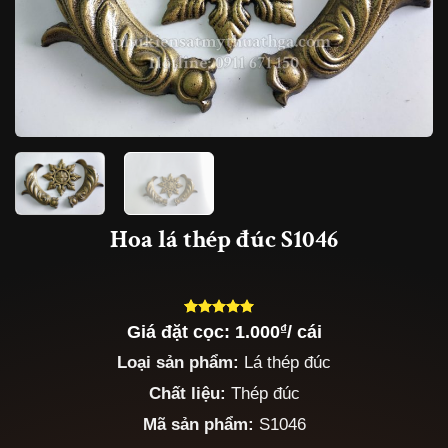
Hoa lá thép đúc S1046
Giá đặt cọc:
1.000
₫
/ cái
5.00
5
trên 5
dựa trên
Loại sản phẩm:
Lá thép đúc
đánh giá
Chất liệu:
Thép đúc
Mã sản phẩm:
S1046