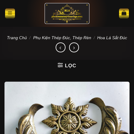
Skip
to
content
Trang Chủ
/
Phụ Kiện Thép Đúc, Thép Rèn
/
Hoa Lá Sắt Đúc
LỌC