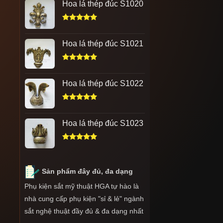
Hoa lá thép đúc S1020
5 sao
Được xếp
hạng
5.00
Hoa lá thép đúc S1021
5 sao
Được xếp
hạng
5.00
Hoa lá thép đúc S1022
5 sao
Được xếp
hạng
5.00
Hoa lá thép đúc S1023
5 sao
Được xếp
hạng
5.00
5 sao
Sản phẩm đây đủ, đa dạng
Phụ kiện sắt mỹ thuật HGA tự hào là
nhà cung cấp phụ kiện "sỉ & lẻ" ngành
sắt nghệ thuật đầy đủ & đa dạng nhất