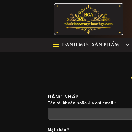
Skip
to
content
DANH MỤC SẢN PHẨM
ĐĂNG NHẬP
Tên tài khoản hoặc địa chỉ email
*
Mật khẩu
*