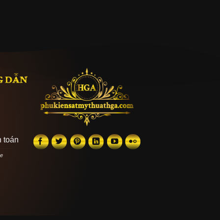
G DẪN
 toán
he