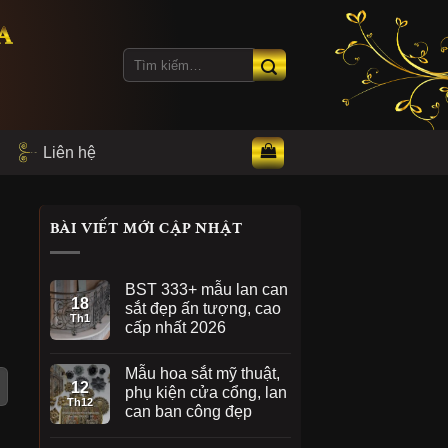
A
Tìm
kiếm:
Liên hệ
BÀI VIẾT MỚI CẬP NHẬT
BST 333+ mẫu lan can
18
sắt đẹp ấn tượng, cao
Th1
cấp nhất 2026
Mẫu hoa sắt mỹ thuật,
12
phụ kiện cửa cổng, lan
Th12
can ban công đẹp