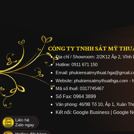
CÔNG TY TNHH SẮT MỸ THU
Địa chỉ / Showroom: 2/2K12 Ấp 2, Vĩnh
Hotline: 0911 671 150
Email: phukiensatmythuat.hga@gmail.
Website:
phukiensatmythuathga.com
- 
Mã số thuế: 0317745467
Số Fax: 0964 3899
Văn phòng: 46/9B Tổ 10, Ấp 1, Xuân T
Kết nối:
Google Business
|
Google 
Liên hệ
Zalo ngay