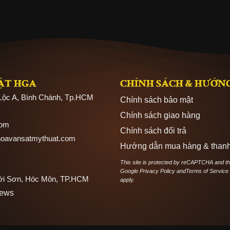
ẬT HGA
CHÍNH SÁCH & HƯỚN
 Lộc A, Bình Chánh, Tp.HCM
Chính sách bảo mật
Chính sách giao hàng
com
Chính sách đổi trả
hoavansatmythuat.com
Hướng dẫn mua hàng & thanh
This site is protected by reCAPTCHA and t
Google
Privacy Policy
and
Terms of Service
hới Sơn, Hóc Môn, TP.HCM
apply.
News