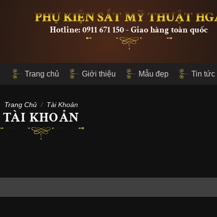
PHỤ KIỆN SẮT MỸ THUẬT HG
Hotline: 0911 671 150 - Giao hàng toàn quốc
Trang chủ
Giới thiệu
Mẫu đẹp
Tin tức
Trang Chủ
/
Tài Khoản
TÀI KHOẢN