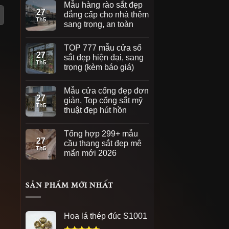
Mẫu hàng rào sắt đẹp
27
đẳng cấp cho nhà thêm
Th5
sang trọng, an toàn
TOP 777 mẫu cửa sổ
27
sắt đẹp hiện đại, sang
Th5
trọng (kèm báo giá)
Mẫu cửa cổng đẹp đơn
27
giản, Top cổng sắt mỹ
Th5
thuật đẹp hút hồn
Tổng hợp 299+ mẫu
27
cầu thang sắt đẹp mê
Th5
mẩn mới 2026
SẢN PHẨM MỚI NHẤT
Hoa lá thép đúc S1001