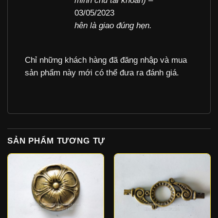
minh chủ tài khoản)
–
sao
03/05/2023
hên là giao đúng hẹn.
Chỉ những khách hàng đã đăng nhập và mua
sản phẩm này mới có thể đưa ra đánh giá.
SẢN PHẨM TƯƠNG TỰ