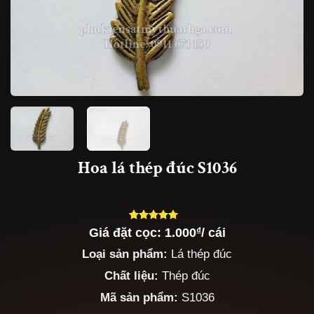
Hoa lá thép đúc S1036
Giá đặt cọc:
1.000
₫
/ cái
5.00
5
trên 5
dựa trên
Loại sản phẩm:
Lá thép đúc
đánh giá
Chất liệu:
Thép đúc
Mã sản phẩm:
S1036