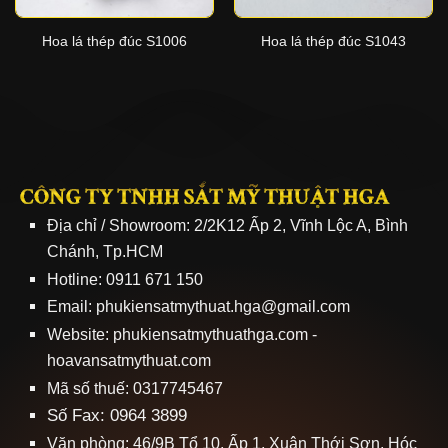
Hoa lá thép đúc S1006
Hoa lá thép đúc S1043
CÔNG TY TNHH SẮT MỸ THUẬT HGA
Địa chỉ / Showroom: 2/2K12 Ấp 2, Vĩnh Lộc A, Bình
Chánh, Tp.HCM
Hotline: 0911 671 150
Email: phukiensatmythuat.hga@gmail.com
Website:
phukiensatmythuathga.com
-
hoavansatmythuat.com
Mã số thuế: 0317745467
Số Fax: 0964 3899
Văn phòng: 46/9B Tổ 10, Ấp 1, Xuân Thới Sơn, Hóc