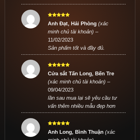
Được xếp
Anh Đạt, Hải Phòng
(xác
hạng
5
5
minh chủ tài khoản)
–
sao
11/02/2023
Sản phẩm tốt và đầy đủ.
Được xếp
Cửa sắt Tấn Long, Bến Tre
hạng
5
5
(xác minh chủ tài khoản)
–
sao
09/04/2023
lần sau mua lại sẽ yêu cầu tư
vấn thêm nhiều mẫu đẹp hơn
Được xếp
Anh Long, Bình Thuận
(xác
hạng
5
5