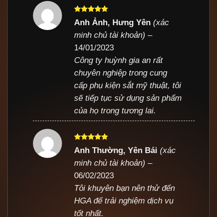
Được xếp
Anh Ảnh, Hưng Yên
(xác
hạng
5
5
minh chủ tài khoản)
–
sao
14/01/2023
Công ty huỳnh gia an rất
chuyên nghiệp trong cung
cấp phụ kiện sắt mỹ thuật, tôi
sẽ tiếp tục sử dụng sản phẩm
của họ trong tương lai.
Được xếp
Anh Thường, Yên Bái
(xác
hạng
5
5
minh chủ tài khoản)
–
sao
06/02/2023
Tôi khuyên bạn nên thử đến
HGA để trải nghiệm dịch vụ
tốt nhất.