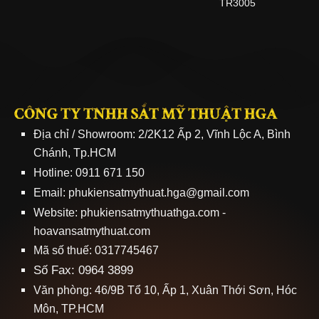
TR3005
CÔNG TY TNHH SẮT MỸ THUẬT HGA
Địa chỉ / Showroom: 2/2K12 Ấp 2, Vĩnh Lộc A, Bình
Chánh, Tp.HCM
Hotline: 0911 671 150
Email: phukiensatmythuat.hga@gmail.com
Website:
phukiensatmythuathga.com
-
hoavansatmythuat.com
Mã số thuế: 0317745467
Số Fax: 0964 3899
Văn phòng: 46/9B Tổ 10, Ấp 1, Xuân Thới Sơn, Hóc
Môn, TP.HCM