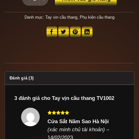
Danh mục:
Tay vịn cầu thang
,
Phụ kiện cầu thang
Đánh giá (3)
3 đánh giá cho
Tay vịn cầu thang TV1002
Được xếp
Cửa Sắt Năm Sao Hà Nội
hạng
5
5
(xác minh chủ tài khoản)
–
sao
14/02/2023