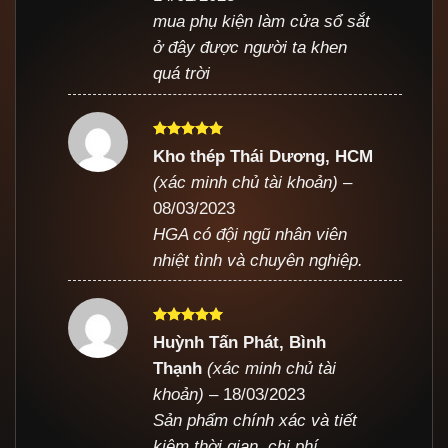
mua phụ kiện làm cửa sổ sắt
ở đây được người ta khen
quá trời
Được xếp
Kho thép Thái Dương, HCM
hạng
5
5
(xác minh chủ tài khoản)
–
sao
08/03/2023
HGA có đội ngũ nhân viên
nhiệt tình và chuyên nghiệp.
Được xếp
Huỳnh Tấn Phát, Bình
hạng
5
5
Thạnh
(xác minh chủ tài
sao
khoản)
–
18/03/2023
Sản phẩm chính xác và tiết
kiệm thời gian, chi phí.