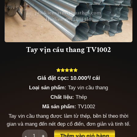
Tay vịn cầu thang TV1002
Giá đặt cọc:
10.000
₫
/ cái
5.00
3
trên 5
dựa trên
Loại sản phẩm:
Tay vịn cầu thang
đánh giá
Chất liệu:
Thép
Mã sản phẩm:
TV1002
Tay vịn cầu thang được làm từ thép, bền bỉ theo thời
gian và mang đến nét đẹp cổ điển, đơn giản và tinh tế.
Tay vịn cầu thang TV1002 số lượng
Thêm vào giỏ hàng