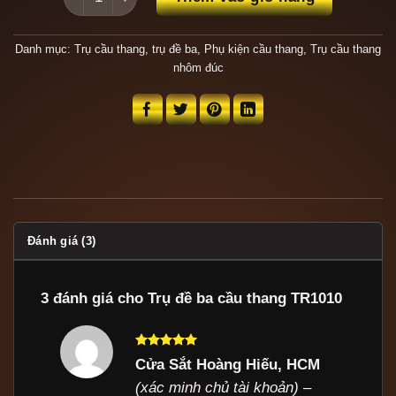
Danh mục:
Trụ cầu thang, trụ đề ba
,
Phụ kiện cầu thang
,
Trụ cầu thang
nhôm đúc
Đánh giá (3)
3 đánh giá cho
Trụ đề ba cầu thang TR1010
Được xếp
Cửa Sắt Hoàng Hiếu, HCM
hạng
5
5
(xác minh chủ tài khoản)
–
sao