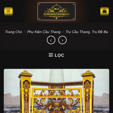
Skip
to
content
Trang Chủ
/
Phụ Kiện Cầu Thang
/
Trụ Cầu Thang, Trụ Đề Ba
LỌC