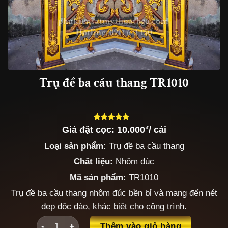
Trụ đề ba cầu thang TR1010
Giá đặt cọc:
10.000
₫
/ cái
5.00
3
trên 5
dựa trên
Loại sản phẩm:
Trụ đề ba cầu thang
đánh giá
Chất liệu:
Nhôm đúc
Mã sản phẩm:
TR1010
Trụ đề ba cầu thang nhôm đúc bền bỉ và mang đến nét
đẹp độc đáo, khác biệt cho công trình.
Trụ đề ba cầu thang TR1010 số lượng
Thêm vào giỏ hàng