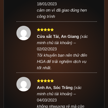
18/01/2023
cảm ơn vì đã giao đúng hẹn
công trình
Được xếp
Cửa sắt Tài, An Giang
(xác
hạng
5
5
minh chủ tài khoản)
–
sao
02/02/2023
Tôi khuyên bạn nên thử đến
HGA để trải nghiệm dịch vụ
tốt nhất.
Được xếp
Anh An, Sóc Trăng
(xác
hạng
5
5
minh chủ tài khoản)
–
sao
04/03/2023
không nhwuxng rẻ mà còn