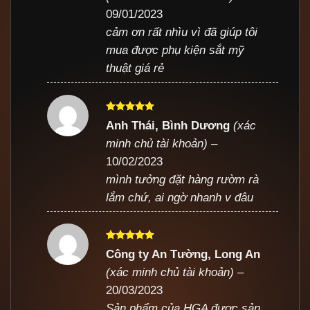
09/01/2023
cảm ơn rất nhìu vì đã giúp tôi
mua được phụ kiện sắt mỹ
thuật giá rẻ
Được xếp
Anh Thái, Bình Dương
(xác
hạng
5
5
minh chủ tài khoản)
–
sao
10/02/2023
mình tưởng đặt hàng rườm rà
lắm chứ, ai ngờ nhanh v đâu
Được xếp
Công ty An Tường, Long An
hạng
5
5
(xác minh chủ tài khoản)
–
sao
20/03/2023
Sản phẩm của HGA được sản