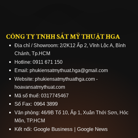
CÔNG TY TNHH SẮT MỸ THUẬT HGA
Địa chỉ / Showroom: 2/2K12 Ấp 2, Vĩnh Lộc A, Bình
Chánh, Tp.HCM
Hotline: 0911 671 150
Email: phukiensatmythuat.hga@gmail.com
Website:
phukiensatmythuathga.com
-
hoavansatmythuat.com
Mã số thuế: 0317745467
Số Fax: 0964 3899
Văn phòng: 46/9B Tổ 10, Ấp 1, Xuân Thới Sơn, Hóc
Môn, TP.HCM
Kết nối:
Google Business
|
Google News