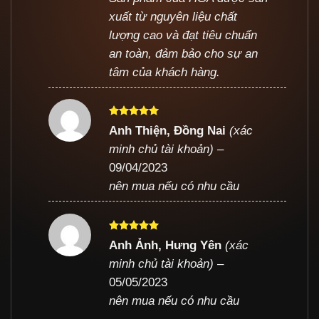
xuất từ nguyên liệu chất
lượng cao và đạt tiêu chuẩn
an toàn, đảm bảo cho sự an
tâm của khách hàng.
Được xếp
Anh Thiện, Đồng Nai
(xác
hạng
5
5
minh chủ tài khoản)
–
sao
09/04/2023
nên mua nếu có nhu cầu
Được xếp
Anh Ảnh, Hưng Yên
(xác
hạng
5
5
minh chủ tài khoản)
–
sao
05/05/2023
nên mua nếu có nhu cầu