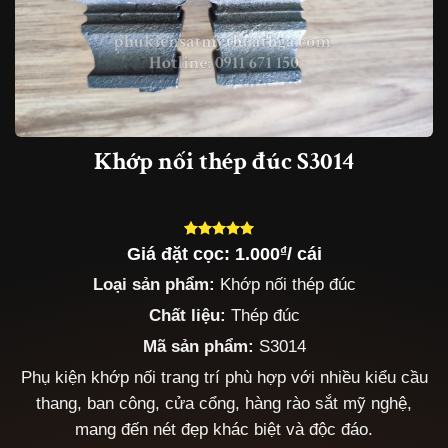
Khớp nối thép đúc S3014
Giá đặt cọc:
1.000
₫
/ cái
5.00
5
trên 5
dựa trên
Loại sản phẩm:
Khớp nối thép đúc
đánh giá
Chất liệu:
Thép đúc
Mã sản phẩm:
S3014
Phụ kiện khớp nối trang trí phù hợp với nhiều kiểu cầu
thang, ban công, cửa cổng, hàng rào sắt mỹ nghệ,
mang đến nét đẹp khác biệt và độc đáo.