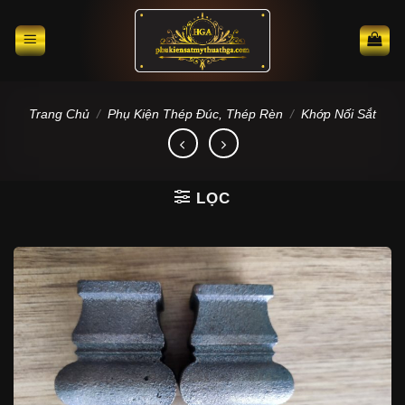
Skip
to
content
Trang Chủ
/
Phụ Kiện Thép Đúc, Thép Rèn
/
Khớp Nối Sắt
LỌC