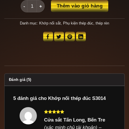
Khớp nối thép đúc S3014 số lượng
Thêm vào giỏ hàng
Danh mục:
Khớp nối sắt
,
Phụ kiện thép đúc, thép rèn
Đánh giá (5)
5 đánh giá cho
Khớp nối thép đúc S3014
Được xếp
Cửa sắt Tấn Long, Bến Tre
hạng
5
5
(xác minh chủ tài khoản)
–
sao