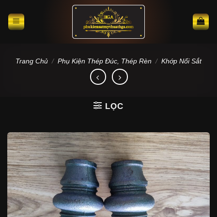
Skip
to
content
Trang Chủ
/
Phụ Kiện Thép Đúc, Thép Rèn
/
Khớp Nối Sắt
LỌC