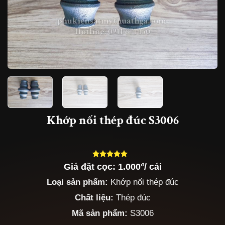
Khớp nối thép đúc S3006
Giá đặt cọc:
1.000
₫
/ cái
5.00
5
trên 5
dựa trên
Loại sản phẩm:
Khớp nối thép đúc
đánh giá
Chất liệu:
Thép đúc
Mã sản phẩm:
S3006