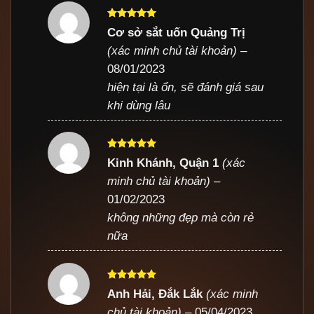
Được xếp
Cơ sở sắt uốn Quảng Trị
hạng
5
5
(xác minh chủ tài khoản)
–
sao
08/01/2023
hiện tại là ổn, sẽ đánh giá sau
khi dùng lâu
Được xếp
Kinh Khánh, Quận 1
(xác
hạng
5
5
minh chủ tài khoản)
–
sao
01/02/2023
không những đẹp mà còn rẻ
nữa
Được xếp
Anh Hải, Đắk Lắk
(xác minh
hạng
5
5
chủ tài khoản)
–
05/04/2023
sao