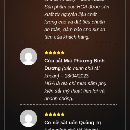
Sản phẩm của HGA được sản
xuất từ nguyên liệu chất
lượng cao và đạt tiêu chuẩn
an toàn, đảm bảo cho sự an
tâm của khách hàng.
Được xếp
Cửa sắt Mai Phương Bình
hạng
5
5
Dương
(xác minh chủ tài
sao
khoản)
–
18/04/2023
HGA là địa chỉ mua sắm phụ
kiện sắt mỹ thuật tiện lợi và
nhanh chóng.
Được xếp
Cơ sở sắt uốn Quảng Trị
hạng
5
5