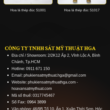
Hoa lá thép đúc S1001
Hoa lá thép đúc S1017
CÔNG TY TNHH SẮT MỸ THUẬT HGA
Địa chỉ / Showroom: 2/2K12 Ấp 2, Vĩnh Lộc A, Bình
Chánh, Tp.HCM
Hotline: 0911 671 150
Email: phukiensatmythuat.hga@gmail.com
Website:
phukiensatmythuathga.com
-
hoavansatmythuat.com
Mã số thuế: 0317745467
Số Fax: 0964 3899
Văn phòng: 46/9B Tổ 10, Ấp 1, Xuân Thới Sơn, Hóc