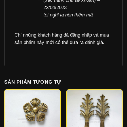
(xác minh chủ tài khoản)
–
sao
22/04/2023
tôi nghĩ là nên thêm mã
Chỉ những khách hàng đã đăng nhập và mua
sản phẩm này mới có thể đưa ra đánh giá.
SẢN PHẨM TƯƠNG TỰ