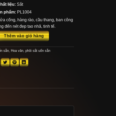
hất liệu:
Sắt
n phẩm:
PL1004
 cửa cổng, hàng rào, cầu thang, ban công
g đến nét đẹp tao nhã, tinh tế.
 sẵn PL1004 số lượng
Thêm vào giỏ hàng
ốn sẵn
,
Hoa văn, phôi sắt uốn sẵn