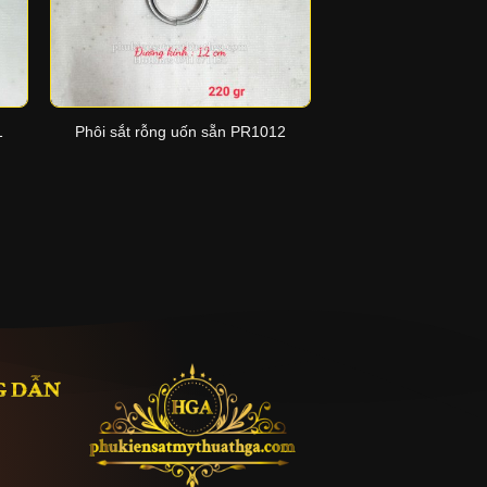
+
+
1
Phôi sắt rỗng uốn sẵn PR1012
Phôi sắt rỗng uốn
G DẪN