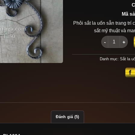
C
Mã sả
Phôi sắt la uốn sẵn trang trí
sắt mỹ thuật và man
Phôi sắt la uốn
Danh mục:
Sắt la u
Đánh giá (5)