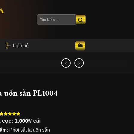
A
Tìm
kiếm:
Liên hệ
la uốn sẵn PL1004
t cọc:
1.000
/ cái
₫
5.00
5
trên 5
dựa trên
hẩm:
Phôi sắt la uốn sẵn
đánh giá