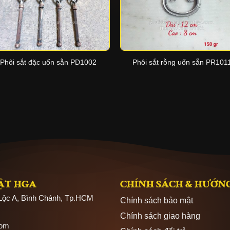
+
+
Phôi sắt đặc uốn sẵn PD1002
Phôi sắt rỗng uốn sẵn PR101
ẬT HGA
CHÍNH SÁCH & HƯỚN
 Lộc A, Bình Chánh, Tp.HCM
Chính sách bảo mật
Chính sách giao hàng
com