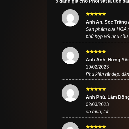
5 đánh giá cho
Phôi sắt la uốn s
Được xếp
Anh An, Sóc Trăng
hạng
5
5
Sản phẩm của HGA rấ
sao
phù hợp với nhu cầu
Được xếp
Anh Ảnh, Hưng Yê
hạng
5
5
19/02/2023
sao
Phụ kiện rất đẹp, đá
Được xếp
Anh Phú, Lâm Đồn
hạng
5
5
02/03/2023
sao
đã mua, tốt