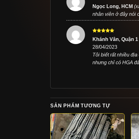
Được xếp
Ngọc Long, HCM
(x
hạng
5
5
nhân viên ở đây nói 
sao
Được xếp
Khánh Vân, Quận 
hạng
5
5
28/04/2023
sao
Tôi biết rất nhiều đị
nhưng chỉ có HGA đá
SẢN PHẨM TƯƠNG TỰ