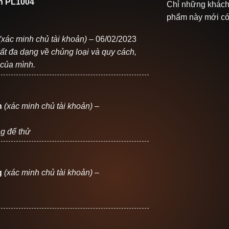
ẵn PL1004
Chỉ những khách
phẩm này mới có 
(xác minh chủ tài khoản)
–
06/02/2023
t đa dạng về chủng loại và quy cách,
 của mình.
n
(xác minh chủ tài khoản)
–
ng để thử
g
(xác minh chủ tài khoản)
–