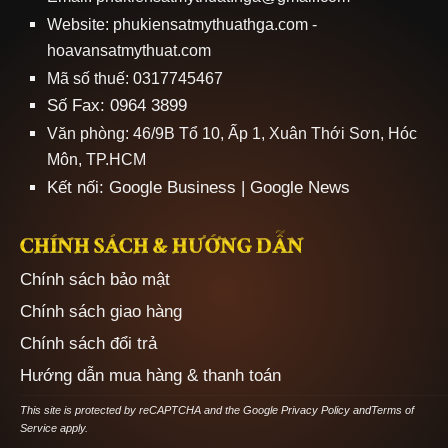
Website:
phukiensatmythuathga.com
-
hoavansatmythuat.com
Mã số thuế: 0317745467
Số Fax: 0964 3899
Văn phòng: 46/9B Tổ 10, Ấp 1, Xuân Thới Sơn, Hóc
Môn, TP.HCM
Kết nối:
Google Business
|
Google News
CHÍNH SÁCH & HƯỚNG DẪN
Chính sách bảo mật
Chính sách giao hàng
Chính sách đổi trả
Hướng dẫn mua hàng & thanh toán
This site is protected by reCAPTCHA and the Google
Privacy Policy
and
Terms of
Service
apply.