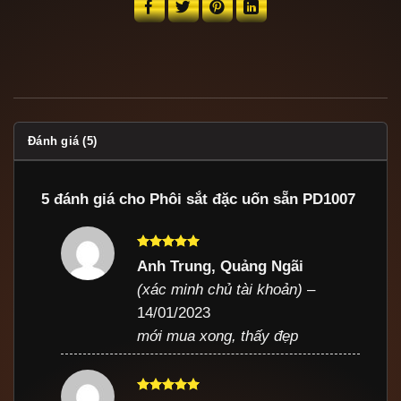
Đánh giá (5)
5 đánh giá cho
Phôi sắt đặc uốn sẵn PD1007
Được xếp
Anh Trung, Quảng Ngãi
hạng
5
5
(xác minh chủ tài khoản)
–
sao
14/01/2023
mới mua xong, thấy đẹp