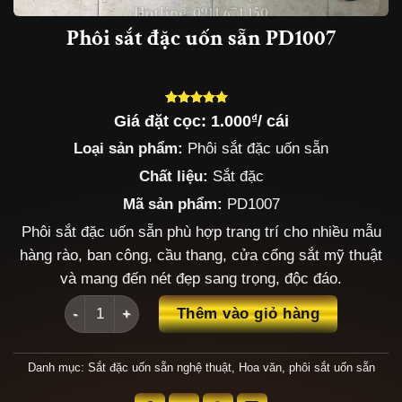
Phôi sắt đặc uốn sẵn PD1007
Giá đặt cọc:
1.000
₫
/ cái
5.00
5
trên 5
dựa trên
Loại sản phẩm:
Phôi sắt đặc uốn sẵn
đánh giá
Chất liệu:
Sắt đặc
Mã sản phẩm:
PD1007
Phôi sắt đặc uốn sẵn phù hợp trang trí cho nhiều mẫu
hàng rào, ban công, cầu thang, cửa cổng sắt mỹ thuật
và mang đến nét đẹp sang trọng, độc đáo.
Phôi sắt đặc uốn sẵn PD1007 số lượng
Thêm vào giỏ hàng
Danh mục:
Sắt đặc uốn sẵn nghệ thuật
,
Hoa văn, phôi sắt uốn sẵn