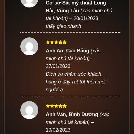
Được xếp
Cơ sở Sắt mỹ thuật Long
hạng
5
5
Hải, Vũng Tàu
(xác minh chủ
sao
tài khoản)
–
20/01/2023
thấy giao nhanh
Được xếp
Anh An, Cao Bằng
(xác
hạng
5
5
minh chủ tài khoản)
–
sao
27/01/2023
Dịch vụ chăm sóc khách
hàng ở đây rất tốt luôn mọi
người ạ
Được xếp
Anh Văn, Bình Dương
(xác
hạng
5
5
minh chủ tài khoản)
–
sao
19/02/2023