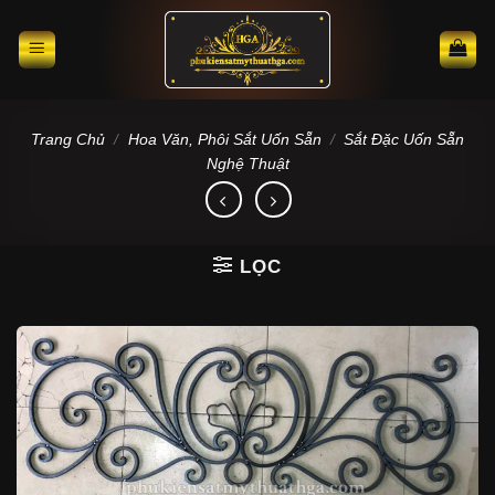
Skip
to
content
Trang Chủ
/
Hoa Văn, Phôi Sắt Uốn Sẵn
/
Sắt Đặc Uốn Sẵn
Nghệ Thuật
LỌC