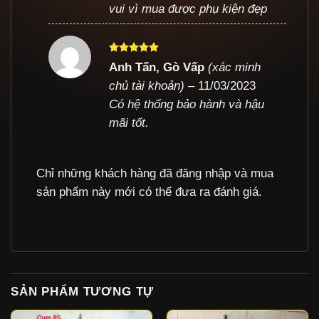
vui vì mua được phụ kiện đẹp
Được xếp
Anh Tấn, Gò Vấp
(xác minh
hạng
5
5
chủ tài khoản)
–
11/03/2023
sao
Có hệ thống bảo hành và hậu
mãi tốt.
Chỉ những khách hàng đã đăng nhập và mua
sản phẩm này mới có thể đưa ra đánh giá.
SẢN PHẨM TƯƠNG TỰ