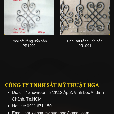
Phôi sắt rỗng uốn sẵn
Phôi sắt rỗng uốn sẵn
PR1002
PR1001
CÔNG TY TNHH SẮT MỸ THUẬT HGA
Địa chỉ / Showroom: 2/2K12 Ấp 2, Vĩnh Lộc A, Bình
Chánh, Tp.HCM
Hotline: 0911 671 150
Email: phukiensatmythuat.hga@gmail.com