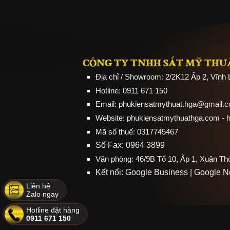
CÔNG TY TNHH SẮT MỸ THU
Địa chỉ / Showroom: 2/2K12 Ấp 2, Vĩnh
Hotline: 0911 671 150
Email: phukiensatmythuat.hga@gmail.
Website:
phukiensatmythuathga.com
- 
Mã số thuế: 0317745467
Số Fax: 0964 3899
Văn phòng: 46/9B Tổ 10, Ấp 1, Xuân T
Kết nối:
Google Business
|
Google 
Liên hệ
Zalo ngay
Hotline đặt hàng
0911 671 150