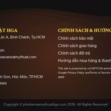
ẬT HGA
CHÍNH SÁCH & HƯỚN
 Lộc A, Bình Chánh, Tp.HCM
Chính sách bảo mật
Chính sách giao hàng
com
Chính sách đổi trả
hoavansatmythuat.com
Hướng dẫn mua hàng & thanh
This site is protected by reCAPTCHA and t
Google
Privacy Policy
and
Terms of Service
hới Sơn, Hóc Môn, TP.HCM
apply.
News
Copyright © phukiensatmythuathga.com 2026. All Rights Reserved