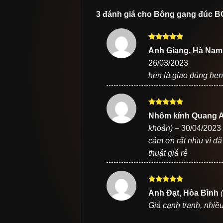
3 đánh giá cho
Bông gang đúc B
Được xếp
Anh Giang, Hà Na
hạng
5
5
26/03/2023
sao
hên là giao đúng hẹn
Được xếp
Nhôm kính Quang 
hạng
5
5
khoản)
–
30/04/2023
sao
cảm ơn rất nhìu vì đ
thuật giá rẻ
Được xếp
Anh Đạt, Hòa Bình
hạng
5
5
Giá cạnh tranh, nhiề
sao