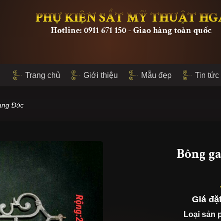
PHỤ KIỆN SẮT MỸ THUẬT HG
Hotline: 0911 671 150 - Giao hàng toàn quốc
Trang chủ
Giới thiệu
Mẫu đẹp
Tin tức
ang Đúc
Bông ga
Giá đặ
Loại sản 