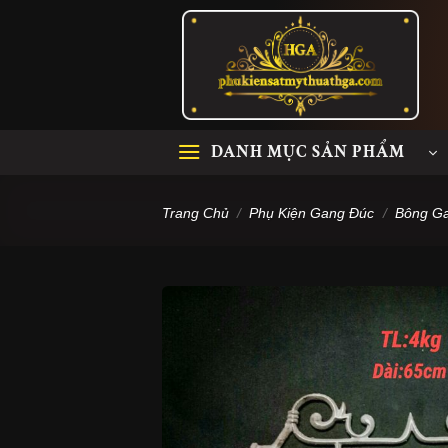
Skip
to
content
DANH MỤC SẢN PHẨM
Trang Chủ
/
Phụ Kiện Gang Đúc
/
Bông G