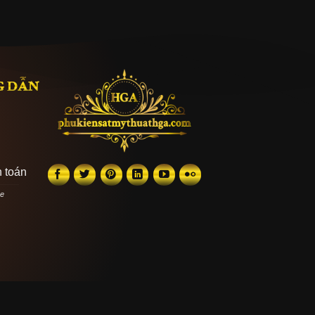
G DẪN
 toán
he