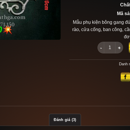
Chất
Mã sả
Mẫu phụ kiện bông gang đúc
rào, cửa cổng, ban công, cầ
đơn
Bông gang đúc 
Danh 
Đánh giá (3)