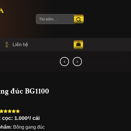
A
Tìm
kiếm:
Liên hệ
ng đúc BG1100
t cọc:
1.000
/ cái
₫
5.00
3
trên 5
dựa trên
phẩm:
Bông gang đúc
đánh giá