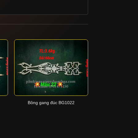
+
+
Bông gang đúc BG1022
Bông gang đú