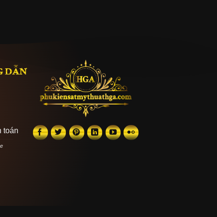
G DẪN
 toán
he