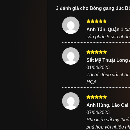
3 đánh giá cho
Bông gang đúc B
Được xếp
Anh Tấn, Quận 1
(x
hạng
5
5
sản phẩn 5 sao nhân
sao
Được xếp
Sắt Mỹ Thuật Long
hạng
5
5
01/04/2023
sao
Tôi hài lòng với chất
HGA.
Được xếp
Anh Hùng, Lào Cai
hạng
5
5
07/04/2023
sao
Phụ kiện sắt mỹ thu
phù hợp với nhiều n