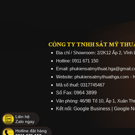
CÔNG TY TNHH SẮT MỸ THU
Địa chỉ / Showroom: 2/2K12 Ấp 2, Vĩnh
Hotline: 0911 671 150
Email: phukiensatmythuat.hga@gmail.
Website:
phukiensatmythuathga.com
- 
Mã số thuế: 0317745467
Số Fax: 0964 3899
Văn phòng: 46/9B Tổ 10, Ấp 1, Xuân T
Kết nối:
Google Business
|
Google 
Liên hệ
Zalo ngay
Hotline đặt hàng