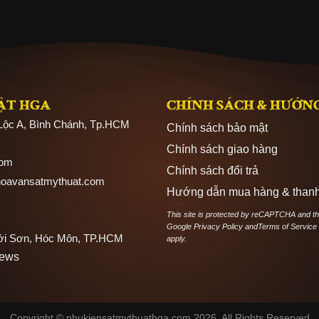
ẬT HGA
CHÍNH SÁCH & HƯỚN
 Lộc A, Bình Chánh, Tp.HCM
Chính sách bảo mật
Chính sách giao hàng
com
Chính sách đổi trả
hoavansatmythuat.com
Hướng dẫn mua hàng & thanh
This site is protected by reCAPTCHA and t
Google
Privacy Policy
and
Terms of Service
hới Sơn, Hóc Môn, TP.HCM
apply.
News
Copyright © phukiensatmythuathga.com 2026. All Rights Reserved