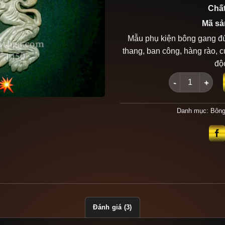
Chất
Mã sả
Mẫu phụ kiện bông gang đú
thang, ban công, hàng rào, 
độc
Bông gang đúc 
Danh mục:
Bông
Đánh giá (3)