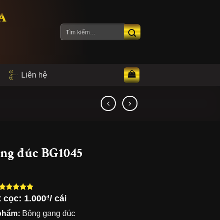
A
Tìm
kiếm:
Liên hệ
ng đúc BG1045
t cọc:
1.000
/ cái
₫
5.00
3
trên 5
dựa trên
phẩm:
Bông gang đúc
đánh giá