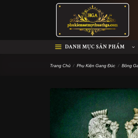
Skip
to
content
DANH MỤC SẢN PHẨM
Trang Chủ
/
Phụ Kiện Gang Đúc
/
Bông G