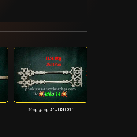
+
+
Bông gang đúc BG1014
Bông gang đú