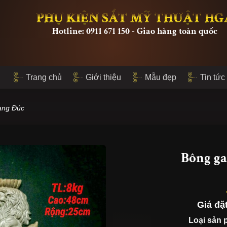
PHỤ KIỆN SẮT MỸ THUẬT HG
Hotline: 0911 671 150 - Giao hàng toàn quốc
Trang chủ
Giới thiệu
Mẫu đẹp
Tin tức
ang Đúc
Bông ga
Giá đặ
Loại sản 