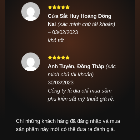
Được xếp
Cửa Sắt Huy Hoàng Đồng
hạng
5
5
Nai
(xác minh chủ tài khoản)
sao
–
03/02/2023
khá tốt
Được xếp
Anh Tuyên, Đồng Tháp
(xác
hạng
5
5
minh chủ tài khoản)
–
sao
30/03/2023
Công ty là địa chỉ mua sắm
phụ kiện sắt mỹ thuật giá rẻ.
Chỉ những khách hàng đã đăng nhập và mua
sản phẩm này mới có thể đưa ra đánh giá.