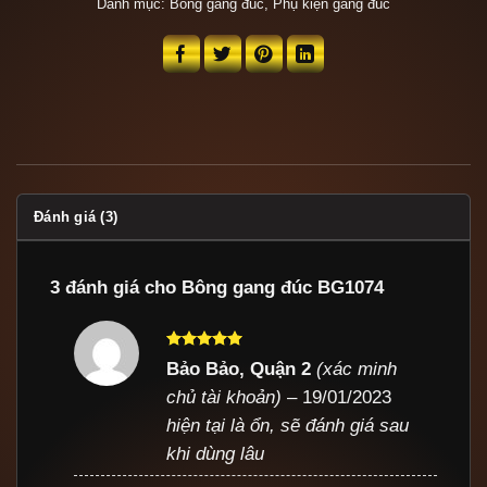
Danh mục:
Bông gang đúc
,
Phụ kiện gang đúc
Đánh giá (3)
3 đánh giá cho
Bông gang đúc BG1074
Được xếp
Bảo Bảo, Quận 2
(xác minh
hạng
5
5
chủ tài khoản)
–
19/01/2023
sao
hiện tại là ổn, sẽ đánh giá sau
khi dùng lâu