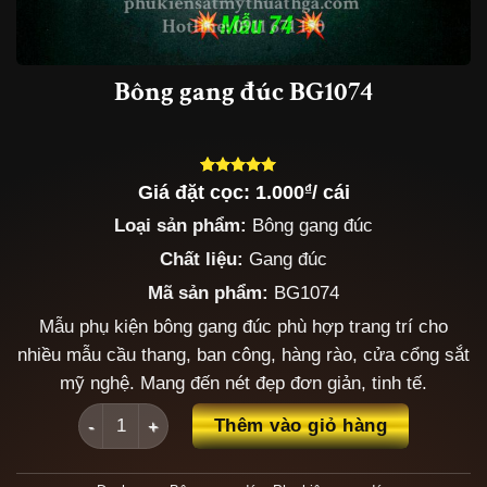
Bông gang đúc BG1074
Giá đặt cọc:
1.000
₫
/ cái
5.00
3
trên 5
dựa trên
Loại sản phẩm:
Bông gang đúc
đánh giá
Chất liệu:
Gang đúc
Mã sản phẩm:
BG1074
Mẫu phụ kiện bông gang đúc phù hợp trang trí cho
nhiều mẫu cầu thang, ban công, hàng rào, cửa cổng sắt
mỹ nghệ. Mang đến nét đẹp đơn giản, tinh tế.
Bông gang đúc BG1074 số lượng
Thêm vào giỏ hàng