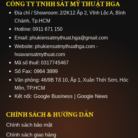
CÔNG TY TNHH SẮT MỸ THUẬT HGA
Địa chỉ / Showroom: 2/2K12 Ấp 2, Vĩnh Lộc A, Bình
Chánh, Tp.HCM
Hotline: 0911 671 150
Email: phukiensatmythuat.hga@gmail.com
Website:
phukiensatmythuathga.com
-
hoavansatmythuat.com
Mã số thuế: 0317745467
Số Fax: 0964 3899
Văn phòng: 46/9B Tổ 10, Ấp 1, Xuân Thới Sơn, Hóc
Môn, TP.HCM
Kết nối:
Google Business
|
Google News
CHÍNH SÁCH & HƯỚNG DẪN
Chính sách bảo mật
Chính sách giao hàng