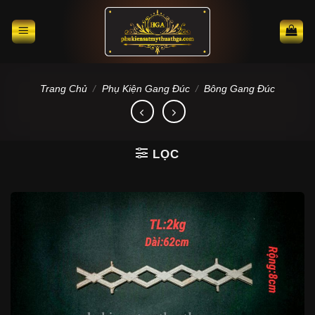
Skip
to
content
Trang Chủ
/
Phụ Kiện Gang Đúc
/
Bông Gang Đúc
LỌC