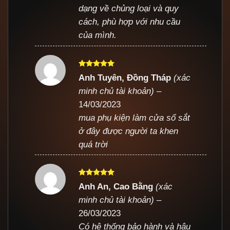
dạng về chủng loại và quy
cách, phù hợp với nhu cầu
của mình.
Được xếp
Anh Tuyên, Đồng Tháp
(xác
hạng
5
5
minh chủ tài khoản)
–
sao
14/03/2023
mua phụ kiện làm cửa sổ sắt
ở đây được người ta khen
quá trời
Được xếp
Anh An, Cao Bằng
(xác
hạng
5
5
minh chủ tài khoản)
–
sao
26/03/2023
Có hệ thống bảo hành và hậu