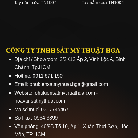
Tay nắm cửa TN1007
Tay nắm cửa TN1004
CÔNG TY TNHH SẮT MỸ THUẬT HGA
Địa chỉ / Showroom: 2/2K12 Ấp 2, Vĩnh Lộc A, Bình
Chánh, Tp.HCM
Hotline: 0911 671 150
Email: phukiensatmythuat.hga@gmail.com
Website:
phukiensatmythuathga.com
-
hoavansatmythuat.com
Mã số thuế: 0317745467
Số Fax: 0964 3899
Văn phòng: 46/9B Tổ 10, Ấp 1, Xuân Thới Sơn, Hóc
Môn, TP.HCM