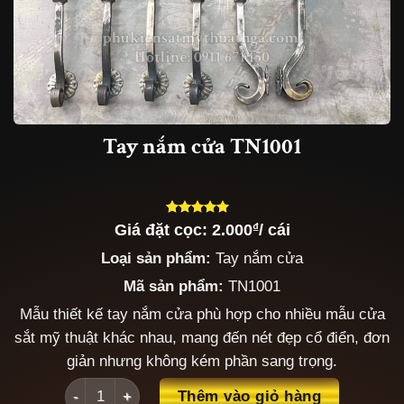
Tay nắm cửa TN1001
Giá đặt cọc:
2.000
₫
/ cái
5.00
3
trên 5
dựa trên
Loại sản phẩm:
Tay nắm cửa
đánh giá
Mã sản phẩm:
TN1001
Mẫu thiết kế tay nắm cửa phù hợp cho nhiều mẫu cửa
sắt mỹ thuật khác nhau, mang đến nét đẹp cổ điển, đơn
giản nhưng không kém phần sang trọng.
Tay nắm cửa TN1001 số lượng
Thêm vào giỏ hàng