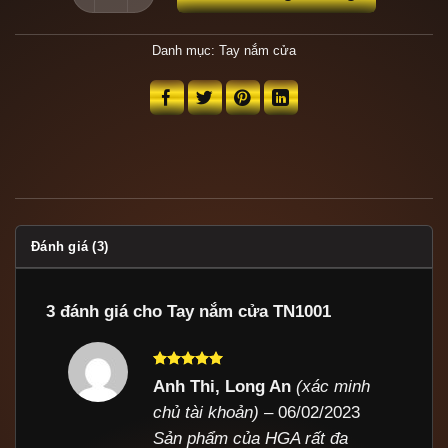
Danh mục:
Tay nắm cửa
Đánh giá (3)
3 đánh giá cho
Tay nắm cửa TN1001
Được xếp
Anh Thi, Long An
(xác minh
hạng
5
5
chủ tài khoản)
–
06/02/2023
sao
Sản phẩm của HGA rất đa