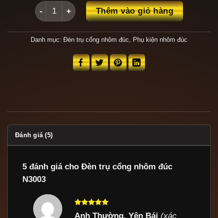
Đèn trụ cổng nhôm đúc N3003 số lượng
Thêm vào giỏ hàng
Danh mục:
Đèn trụ cổng nhôm đúc
,
Phụ kiện nhôm đúc
Đánh giá (5)
5 đánh giá cho
Đèn trụ cổng nhôm đúc
N3003
Được xếp
Anh Thường, Yên Bái
(xác