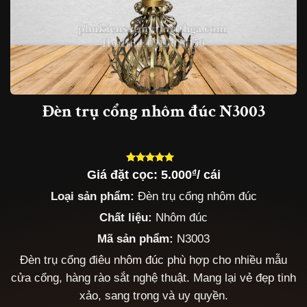
Đèn trụ cổng nhôm đúc N3003
Giá đặt cọc:
5.000
₫
/ cái
5.00
5
trên 5
dựa trên
Loại sản phẩm:
Đèn trụ cổng nhôm đúc
đánh giá
Chất liệu:
Nhôm đúc
Mã sản phẩm:
N3003
Đèn trụ cổng điêu nhôm đúc phù hợp cho nhiều mẫu
cửa cổng, hàng rào sắt nghệ thuật. Mang lại vẻ đẹp tinh
xảo, sang trọng và uy quyền.