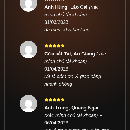
Được xếp
Anh Hùng, Lào Cai
(xác
hạng
5
5
minh chủ tài khoản)
–
sao
31/03/2023
đã mua, khá hài lòng
Được xếp
Cửa sắt Tài, An Giang
(xác
hạng
5
5
minh chủ tài khoản)
–
sao
01/04/2023
rất là cảm ơn vì giao hàng
nhanh chóng
Được xếp
Anh Trung, Quảng Ngãi
hạng
5
5
(xác minh chủ tài khoản)
–
sao
06/04/2023