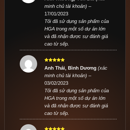
hạng
5
5
minh chủ tài khoản)
–
sao
17/01/2023
Tôi đã sử dụng sản phẩm của
HGA trong một số dự án lớn
và đã nhận được sự đánh giá
cao từ sếp.
Được xếp
Anh Thái, Bình Dương
(xác
hạng
5
5
minh chủ tài khoản)
–
sao
03/02/2023
Tôi đã sử dụng sản phẩm của
HGA trong một số dự án lớn
và đã nhận được sự đánh giá
cao từ sếp.