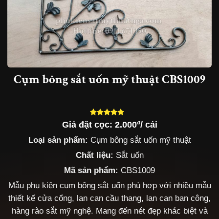
Cụm bông sắt uốn mỹ thuật CBS1009
Giá đặt cọc:
2.000
₫
/ cái
5.00
5
trên 5
dựa trên
Loại sản phẩm:
Cụm bông sắt uốn mỹ thuật
đánh giá
Chất liệu:
Sắt uốn
Mã sản phẩm:
CBS1009
Mẫu phụ kiện cụm bông sắt uốn phù hợp với nhiều mẫu
thiết kế cửa cổng, lan can cầu thang, lan can ban công,
hàng rào sắt mỹ nghệ. Mang đến nét đẹp khác biệt và