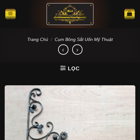
Skip
to
content
Trang Chủ
/
Cụm Bông Sắt Uốn Mỹ Thuật
LỌC