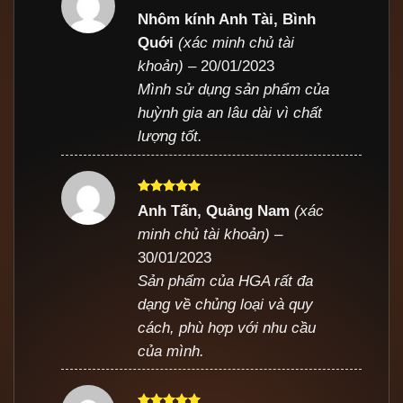
Được xếp
Nhôm kính Anh Tài, Bình
hạng
5
5
Quới
(xác minh chủ tài
sao
khoản)
–
20/01/2023
Mình sử dụng sản phẩm của
huỳnh gia an lâu dài vì chất
lượng tốt.
Được xếp
Anh Tấn, Quảng Nam
(xác
hạng
5
5
minh chủ tài khoản)
–
sao
30/01/2023
Sản phẩm của HGA rất đa
dạng về chủng loại và quy
cách, phù hợp với nhu cầu
của mình.