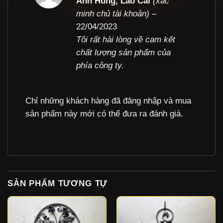
Anh Hùng, Lào Cai
(xác
hạng
5
5
minh chủ tài khoản)
–
sao
22/04/2023
Tôi rất hài lòng về cam kết
chất lượng sản phẩm của
phía công ty.
Chỉ những khách hàng đã đăng nhập và mua
sản phẩm này mới có thể đưa ra đánh giá.
SẢN PHẨM TƯƠNG TỰ