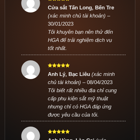
Được xếp
Cửa sắt Tấn Long, Bến Tre
hạng
5
5
(xác minh chủ tài khoản)
–
sao
30/01/2023
Tôi khuyên bạn nên thử đến
HGA để trải nghiệm dịch vụ
tốt nhất.
Được xếp
Anh Lý, Bạc Liêu
(xác minh
hạng
5
5
chủ tài khoản)
–
08/04/2023
sao
Tôi biết rất nhiều địa chỉ cung
cấp phụ kiện sắt mỹ thuật
nhưng chỉ có HGA đáp ứng
được yêu cầu của tôi.
Được xếp