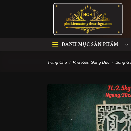
Skip
to
content
DANH MỤC SẢN PHẨM
Trang Chủ
/
Phụ Kiện Gang Đúc
/
Bông G