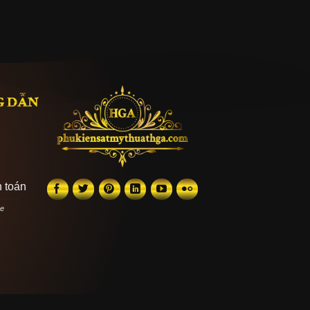
G DẪN
 toán
he