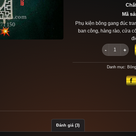
Chất
Mã sả
Phụ kiện bông gang đúc tran
ban công, hàng rào, cửa c
đi
Bông gang đúc 
Danh mục:
Bông
Đánh giá (3)