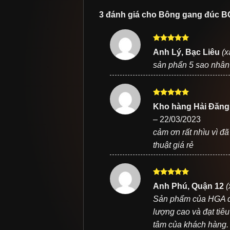
3 đánh giá cho
Bông gang đúc B
Được xếp
Anh Lý, Bạc Liêu
(x
hạng
5
5
sản phẩn 5 sao nhân
sao
Được xếp
Kho hàng Hải Đăng
hạng
5
5
–
22/03/2023
sao
cảm ơn rất nhìu vì đ
thuật giá rẻ
Được xếp
Anh Phú, Quận 12
(
hạng
5
5
Sản phẩm của HGA đư
sao
lượng cao và đạt tiê
tâm của khách hàng.