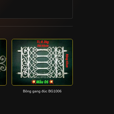
+
+
Bông gang đúc BG1006
Bông gang đú