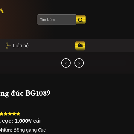
A
Tìm
kiếm:
Liên hệ
ng đúc BG1089
t cọc:
1.000
/ cái
₫
5.00
3
trên 5
dựa trên
phẩm:
Bông gang đúc
đánh giá