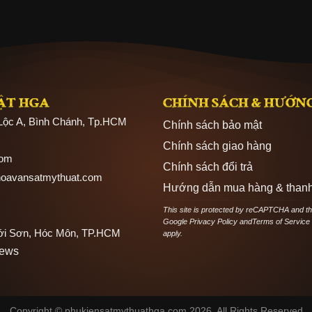
ẬT HGA
CHÍNH SÁCH & HƯỚN
 Lộc A, Bình Chánh, Tp.HCM
Chính sách bảo mật
Chính sách giao hàng
com
Chính sách đổi trả
hoavansatmythuat.com
Hướng dẫn mua hàng & thanh
This site is protected by reCAPTCHA and t
Google
Privacy Policy
and
Terms of Service
hới Sơn, Hóc Môn, TP.HCM
apply.
News
Copyright © phukiensatmythuathga.com 2026. All Rights Reserved