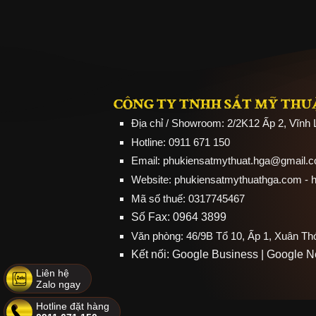
CÔNG TY TNHH SẮT MỸ THU
Địa chỉ / Showroom: 2/2K12 Ấp 2, Vĩnh
Hotline: 0911 671 150
Email: phukiensatmythuat.hga@gmail.
Website:
phukiensatmythuathga.com
- 
Mã số thuế: 0317745467
Số Fax: 0964 3899
Văn phòng: 46/9B Tổ 10, Ấp 1, Xuân T
Kết nối:
Google Business
|
Google 
Liên hệ
Zalo ngay
Hotline đặt hàng