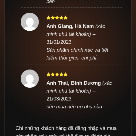
bền
Được xếp
Anh Giang, Hà Nam
(xác
hạng
5
5
minh chủ tài khoản)
–
sao
31/01/2023
Sản phẩm chính xác và tiết
kiệm thời gian, chi phí.
Được xếp
Anh Thái, Bình Dương
(xác
hạng
5
5
minh chủ tài khoản)
–
sao
21/03/2023
nên mua nếu có nhu cầu
Chỉ những khách hàng đã đăng nhập và mua