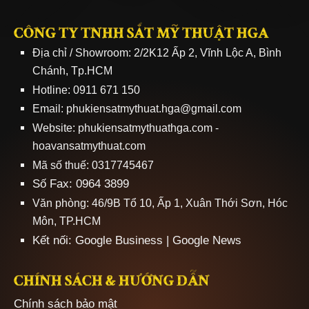
CÔNG TY TNHH SẮT MỸ THUẬT HGA
Địa chỉ / Showroom: 2/2K12 Ấp 2, Vĩnh Lộc A, Bình
Chánh, Tp.HCM
Hotline: 0911 671 150
Email: phukiensatmythuat.hga@gmail.com
Website:
phukiensatmythuathga.com
-
hoavansatmythuat.com
Mã số thuế: 0317745467
Số Fax: 0964 3899
Văn phòng: 46/9B Tổ 10, Ấp 1, Xuân Thới Sơn, Hóc
Môn, TP.HCM
Kết nối:
Google Business
|
Google News
CHÍNH SÁCH & HƯỚNG DẪN
Chính sách bảo mật