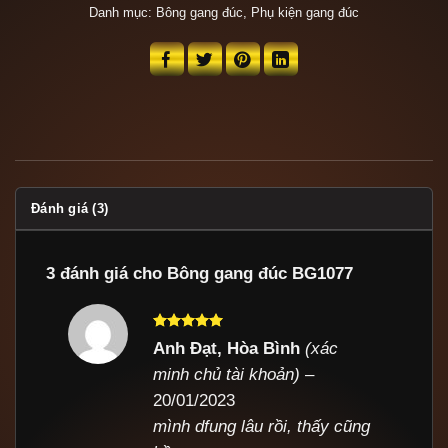
Danh mục:
Bông gang đúc
,
Phụ kiện gang đúc
Đánh giá (3)
3 đánh giá cho
Bông gang đúc BG1077
Được xếp
Anh Đạt, Hòa Bình
(xác
hạng
5
5
minh chủ tài khoản)
–
sao
20/01/2023
mình dfung lâu rồi, thấy cũng