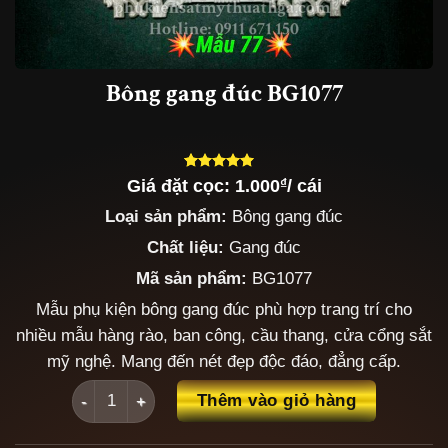
Bông gang đúc BG1077
Giá đặt cọc:
1.000
₫
/ cái
5.00
3
trên 5
dựa trên
Loại sản phẩm:
Bông gang đúc
đánh giá
Chất liệu:
Gang đúc
Mã sản phẩm:
BG1077
Mẫu phụ kiện bông gang đúc phù hợp trang trí cho
nhiều mẫu hàng rào, ban công, cầu thang, cửa cổng sắt
mỹ nghệ. Mang đến nét đẹp độc đáo, đẳng cấp.
Bông gang đúc BG1077 số lượng
Thêm vào giỏ hàng