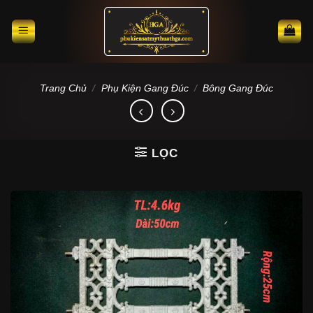
Skip
to
content
Trang Chủ
/
Phụ Kiện Gang Đúc
/
Bông Gang Đúc
LỌC