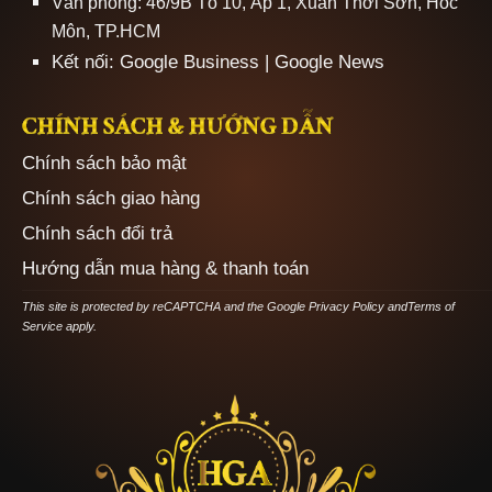
Văn phòng: 46/9B Tổ 10, Ấp 1, Xuân Thới Sơn, Hóc
Môn, TP.HCM
Kết nối:
Google Business
|
Google News
CHÍNH SÁCH & HƯỚNG DẪN
Chính sách bảo mật
Chính sách giao hàng
Chính sách đổi trả
Hướng dẫn mua hàng & thanh toán
This site is protected by reCAPTCHA and the Google
Privacy Policy
and
Terms of
Service
apply.