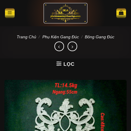
Skip
to
content
Trang Chủ
/
Phụ Kiện Gang Đúc
/
Bông Gang Đúc
LỌC