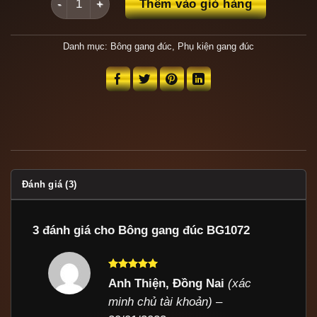
Thêm vào giỏ hàng
Danh mục:
Bông gang đúc
,
Phụ kiện gang đúc
Đánh giá (3)
3 đánh giá cho
Bông gang đúc BG1072
Được xếp
Anh Thiện, Đồng Nai
(xác
hạng
5
5
minh chủ tài khoản)
–
sao