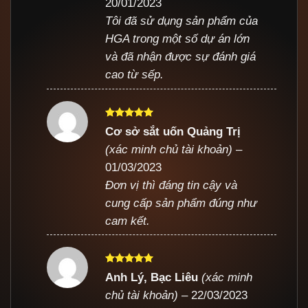
20/01/2023
Tôi đã sử dụng sản phẩm của
HGA trong một số dự án lớn
và đã nhận được sự đánh giá
cao từ sếp.
Được xếp
Cơ sở sắt uốn Quảng Trị
hạng
5
5
(xác minh chủ tài khoản)
–
sao
01/03/2023
Đơn vị thì đáng tin cậy và
cung cấp sản phẩm đúng như
cam kết.
Được xếp
Anh Lý, Bạc Liêu
(xác minh
hạng
5
5
chủ tài khoản)
–
22/03/2023
sao