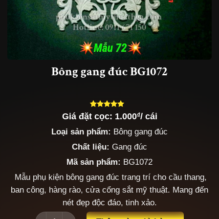
Bông gang đúc BG1072
Giá đặt cọc:
1.000
₫
/ cái
5.00
3
trên 5
dựa trên
Loại sản phẩm:
Bông gang đúc
đánh giá
Chất liệu:
Gang đúc
Mã sản phẩm:
BG1072
Mẫu phụ kiện bông gang đúc trang trí cho cầu thang,
ban công, hàng rào, cửa cổng sắt mỹ thuật. Mang đến
nét đẹp độc đáo, tinh xảo.
Bông gang đúc BG1072 số lượng