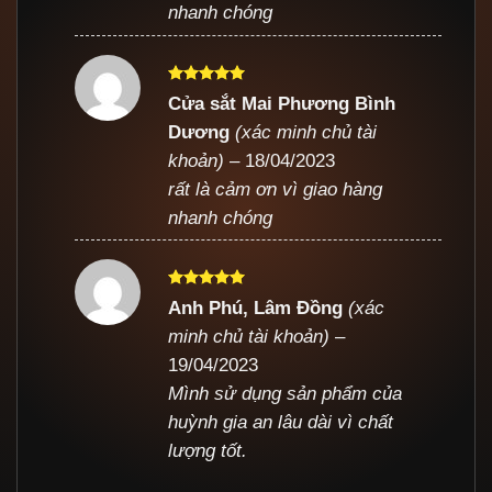
nhanh chóng
Được xếp
Cửa sắt Mai Phương Bình
hạng
5
5
Dương
(xác minh chủ tài
sao
khoản)
–
18/04/2023
rất là cảm ơn vì giao hàng
nhanh chóng
Được xếp
Anh Phú, Lâm Đồng
(xác
hạng
5
5
minh chủ tài khoản)
–
sao
19/04/2023
Mình sử dụng sản phẩm của
huỳnh gia an lâu dài vì chất
lượng tốt.