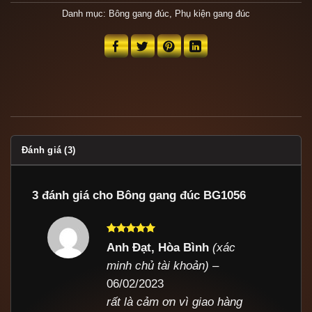
Danh mục:
Bông gang đúc
,
Phụ kiện gang đúc
Đánh giá (3)
3 đánh giá cho
Bông gang đúc BG1056
Được xếp
Anh Đạt, Hòa Bình
(xác
hạng
5
5
minh chủ tài khoản)
–
sao
06/02/2023
rất là cảm ơn vì giao hàng