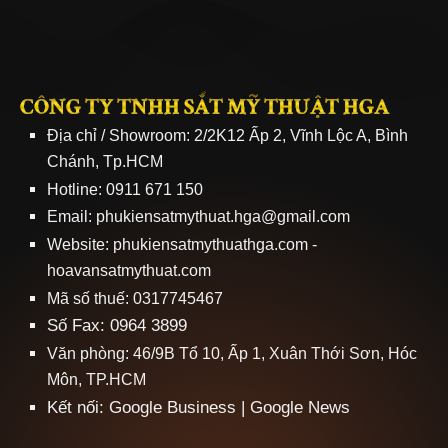
CÔNG TY TNHH SẮT MỸ THUẬT HGA
Địa chỉ / Showroom: 2/2K12 Ấp 2, Vĩnh Lộc A, Bình
Chánh, Tp.HCM
Hotline: 0911 671 150
Email: phukiensatmythuat.hga@gmail.com
Website:
phukiensatmythuathga.com
-
hoavansatmythuat.com
Mã số thuế: 0317745467
Số Fax: 0964 3899
Văn phòng: 46/9B Tổ 10, Ấp 1, Xuân Thới Sơn, Hóc
Môn, TP.HCM
Kết nối:
Google Business
|
Google News