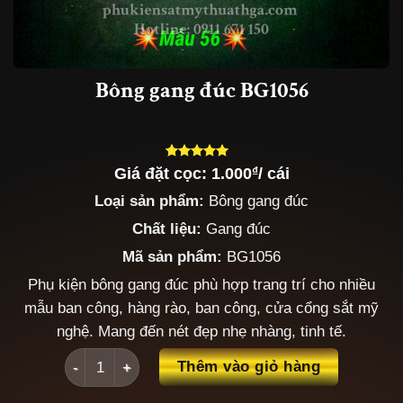
Bông gang đúc BG1056
Giá đặt cọc:
1.000
₫
/ cái
5.00
3
trên 5
dựa trên
Loại sản phẩm:
Bông gang đúc
đánh giá
Chất liệu:
Gang đúc
Mã sản phẩm:
BG1056
Phụ kiện bông gang đúc phù hợp trang trí cho nhiều
mẫu ban công, hàng rào, ban công, cửa cổng sắt mỹ
nghệ. Mang đến nét đẹp nhẹ nhàng, tinh tế.
Bông gang đúc BG1056 số lượng
Thêm vào giỏ hàng