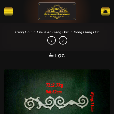
Skip
to
content
Trang Chủ
/
Phụ Kiện Gang Đúc
/
Bông Gang Đúc
LỌC